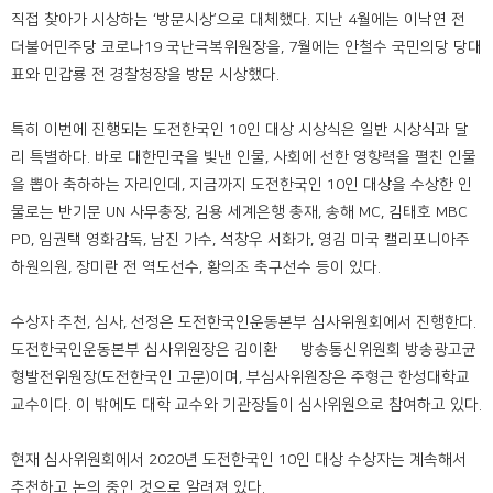
직접 찾아가 시상하는 ‘방문시상’으로 대체했다. 지난 4월에는 이낙연 전
더불어민주당 코로나19 국난극복위원장을, 7월에는 안철수 국민의당 당대
표와 민갑룡 전 경찰청장을 방문 시상했다.
특히 이번에 진행되는 도전한국인 10인 대상 시상식은 일반 시상식과 달
리 특별하다. 바로 대한민국을 빛낸 인물, 사회에 선한 영향력을 펼친 인물
을 뽑아 축하하는 자리인데, 지금까지 도전한국인 10인 대상을 수상한 인
물로는 반기문 UN 사무총장, 김용 세계은행 총재, 송해 MC, 김태호 MBC
PD, 임권택 영화감독, 남진 가수, 석창우 서화가, 영김 미국 캘리포니아주
하원의원, 장미란 전 역도선수, 황의조 축구선수 등이 있다.
수상자 추천, 심사, 선정은 도전한국인운동본부 심사위원회에서 진행한다.
도전한국인운동본부 심사위원장은 김이환 前 방송통신위원회 방송광고균
형발전위원장(도전한국인 고문)이며, 부심사위원장은 주형근 한성대학교
교수이다. 이 밖에도 대학 교수와 기관장들이 심사위원으로 참여하고 있다.
현재 심사위원회에서 2020년 도전한국인 10인 대상 수상자는 계속해서
추천하고 논의 중인 것으로 알려져 있다.