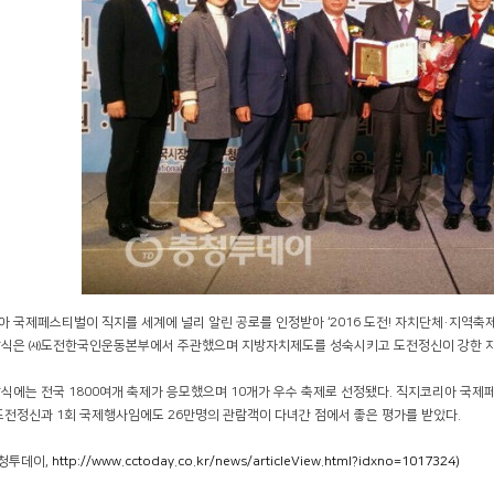
 국제페스티벌이 직지를 세계에 널리 알린 공로를 인정받아 ‘2016 도전! 자치단체·지역축제
상식은 ㈔도전한국인운동본부에서 주관했으며 지방자치제도를 성숙시키고 도전정신이 강한 자
식에는 전국 1800여개 축제가 응모했으며 10개가 우수 축제로 선정됐다. 직지코리아 국제
도전정신과 1회 국제행사임에도 26만명의 관람객이 다녀간 점에서 좋은 평가를 받았다.
충청투데이,
http://www.cctoday.co.kr/news/articleView.html?idxno=1017324)