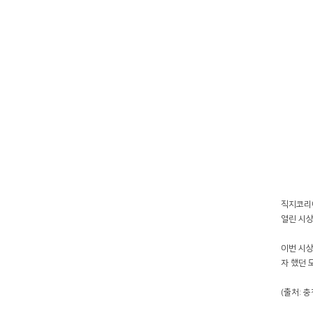
직지코리아
열린 시
이번 시상
자 했던 
(출처: 