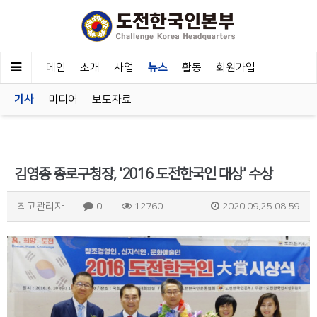
메인
소개
사업
뉴스
활동
회원가입
기사
미디어
보도자료
김영종 종로구청장, '2016 도전한국인 대상' 수상
최고관리자
0
12760
2020.09.25 08:59