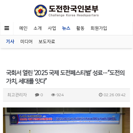
메인
소개
사업
뉴스
활동
회원가입
기사
미디어
보도자료
국회서 열린 ‘2025 국제 도전페스티벌’ 성료…“도전의
가치, 세대를 잇다”
최고관리자
0
924
02.26 09:42