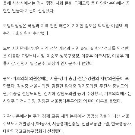
올해 시상식에서는 정치·행정·사회·문화·국제교류 등 다양한 분야에서 공
헌한 인물과 기관이 선정됐다.
모범의정상은 국정과 지역 현안 해결에 기여한 김도읍·박덕환·이원택·최
수진 국회의원이 수상했다.
모범 자치단체장상은 지역 정책 개선과 시민 삶의 질 향상 성과를 인정받
은 이동환 고양특례시장, 이승로 성북구청장, 이충우 여주시장, 이응우 계
룡시장, 김명기 횡성군수, 최상기 인제군수가 받았다.
광역·기초의회 의원상에는 서울·경기·충남·전남·강원의 지방의원들이 포
함됐다. 강석중 서울시의원, 김철현·황대호 경기도의원, 주진하 충남도의
원, 주종섭 전남도의원, 김기하 강원도의원 등이 수상했고, 기초의회에서는
하영주 과천시의장, 김창규 서울동대문구의회 의원이 이름을 올렸다.
기관 부문에서는 주거·경제·교통·체육 분야에서 공공성 강화에 나선 서울
주택도시개발공사(SH공사), 서울경제진흥원, 전남교통연수원, 한국경공사,
대한민국고교농구협회가 선정됐다.