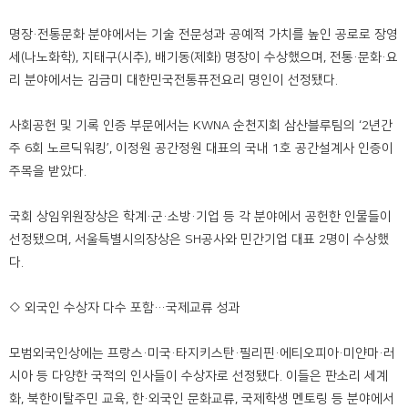
명장·전통문화 분야에서는 기술 전문성과 공예적 가치를 높인 공로로 장영
세(나노화학), 지태구(시추), 배기동(제화) 명장이 수상했으며, 전통·문화·요
리 분야에서는 김금미 대한민국전통퓨전요리 명인이 선정됐다.
사회공헌 및 기록 인증 부문에서는 KWNA 순천지회 삼산블루팀의 ‘2년간
주 6회 노르딕워킹’, 이정원 공간정원 대표의 국내 1호 공간설계사 인증이
주목을 받았다.
국회 상임위원장상은 학계·군·소방·기업 등 각 분야에서 공헌한 인물들이
선정됐으며, 서울특별시의장상은 SH공사와 민간기업 대표 2명이 수상했
다.
◇ 외국인 수상자 다수 포함…국제교류 성과
모범외국인상에는 프랑스·미국·타지키스탄·필리핀·에티오피아·미얀마·러
시아 등 다양한 국적의 인사들이 수상자로 선정됐다. 이들은 판소리 세계
화, 북한이탈주민 교육, 한·외국인 문화교류, 국제학생 멘토링 등 분야에서