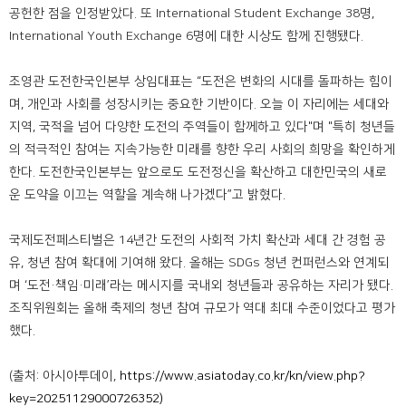
공헌한 점을 인정받았다. 또 International Student Exchange 38명,
International Youth Exchange 6명에 대한 시상도 함께 진행됐다.
조영관 도전한국인본부 상임대표는 “도전은 변화의 시대를 돌파하는 힘이
며, 개인과 사회를 성장시키는 중요한 기반이다. 오늘 이 자리에는 세대와
지역, 국적을 넘어 다양한 도전의 주역들이 함께하고 있다"며 "특히 청년들
의 적극적인 참여는 지속가능한 미래를 향한 우리 사회의 희망을 확인하게
한다. 도전한국인본부는 앞으로도 도전정신을 확산하고 대한민국의 새로
운 도약을 이끄는 역할을 계속해 나가겠다”고 밝혔다.
국제도전페스티벌은 14년간 도전의 사회적 가치 확산과 세대 간 경험 공
유, 청년 참여 확대에 기여해 왔다. 올해는 SDGs 청년 컨퍼런스와 연계되
며 ‘도전·책임·미래’라는 메시지를 국내외 청년들과 공유하는 자리가 됐다.
조직위원회는 올해 축제의 청년 참여 규모가 역대 최대 수준이었다고 평가
했다.
(출처: 아시아투데이,
https://www.asiatoday.co.kr/kn/view.php?
key=20251129000726352)