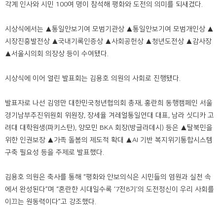
각계 인사와 시민 100여 명이 참석해 평화와 도전의 의미를 되새겼다.
시상식에서는 ▲통일안보기여 모범기관상 ▲통일안보기여 모범개인상 ▲
시장진흥발전상 ▲국내기록인증상 ▲사회공헌상 ▲청년도전상 ▲감사장
▲서울시의회 의장상 등이 수여됐다.
시상식에 이어 열린 발표회는 김용호 의원의 사회로 진행됐다.
발표자로 나선 김영만 대한민국청년협의회 총재, 홍란희 동행캠페인 서울
경기남부추진위원회 위원장, 장세율 겨레얼통일연대 대표, 남라 싯디카 고
려대 대학원생(파키스탄), 양모민 BKA 회장(방글라데시) 등은 ▲탈북민을
위한 인권보장 ▲가족 돌봄의 제도적 확대 ▲AI 기반 복지위기통합시스템
구축 필요성 등을 주제로 발표했다.
김용호 의원은 축사를 통해 “평화와 안보의식은 시민들의 염원과 실천 속
에서 완성된다”며 “혼란한 시대일수록 ‘7전8기’의 도전정신이 우리 사회를
이끄는 원동력이다”고 강조했다.