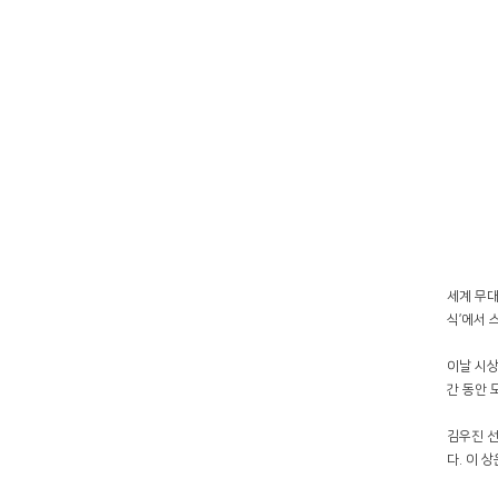
세계 무대
식’에서 
이날 시상
간 동안 
김우진 선
다. 이 