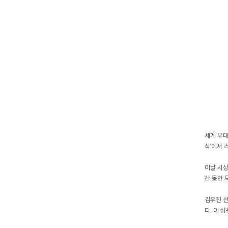
세계 무대
식’에서 
이날 시상
간 동안 
김우진 선
다. 이 