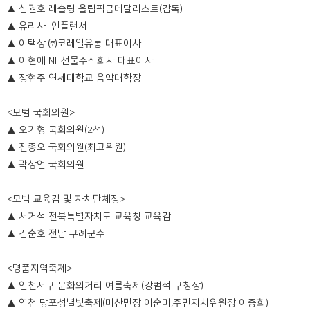
▲ 심권호 레슬링 올림픽금메달리스트(감독)
▲ 유리사 인플런서
▲ 이택상 ㈜코레일유통 대표이사
▲ 이현애 NH선물주식회사 대표이사
▲ 장현주 연세대학교 음악대학장
<모범 국회의원>
▲ 오기형 국회의원(2선)
▲ 진종오 국회의원(최고위원)
▲ 곽상언 국회의원
<모범 교육감 및 자치단체장>
▲ 서거석 전북특별자치도 교육청 교육감
▲ 김순호 전남 구례군수
<명품지역축제>
▲ 인천서구 문화의거리 여름축제(강범석 구청장)
▲ 연천 당포성별빛축제(미산면장 이순미,주민자치위원장 이증희)