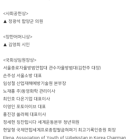
<사회공헌상>
▲ 정광석 함양군 의원
<장한어머니상>
▲ 김영희 시인
<국회상임원장상>
서울종로자율방범연합대 관수자율방범대(김한주 대장)
손주성 서울소방 대표
임성철 산업재해예방기술원 본부장
노재홍 주)동영화학 관리이사
최인호 다온기업 대표이사
이영인 포토아이브 대표
홍진경 쏠라페 대표이사
정세현 칭찬합시다 세계운동본부 청년위원
현달형 국제연합세계프로종합팔굽혀펴기 최고기록인증원 회장
Elena, Association of Youth of Uzbekistan in Korea Chairman