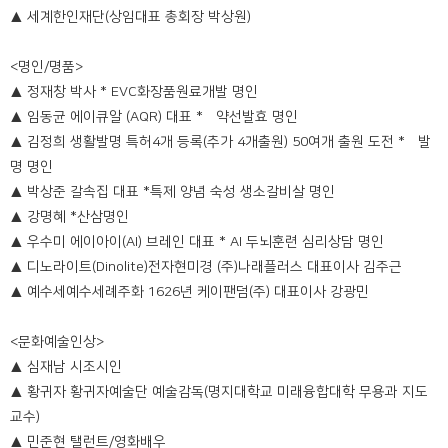
▲ 세계한인재단(상임대표 총회장 박상원)
<명인/명품>
▲ 정재창 박사 * EVC화장품원료개발 명인
▲ 임동균 에이큐알 (AQR) 대표 * 약선발효 명인
▲ 김정희 생활발명 특허4개 등록(추가 4개출원) 50여개 출원 도전 * 발
명 명인
▲ 박상준 갈속집 대표 *특제 양념 숙성 생소갈비살 명인
▲ 강명혜 *산삼명인
▲ 우수미 에이아이(AI) 브레인 대표 * AI 두뇌훈련 심리상담 명인
▲ 디노라이트(Dinolite)전자현미경 (주)나래플러스 대표이사 김주근
▲ 예수세예수세례주화 1626년 케이팬덤(주) 대표이사 강광민
<문화예술인상>
▲ 심재남 시조시인
▲ 황귀자 황귀자예술단 예술감독(명지대학교 미래융합대학 무용과 지도
교수)
▲ 민준현 탤런트/영화배우