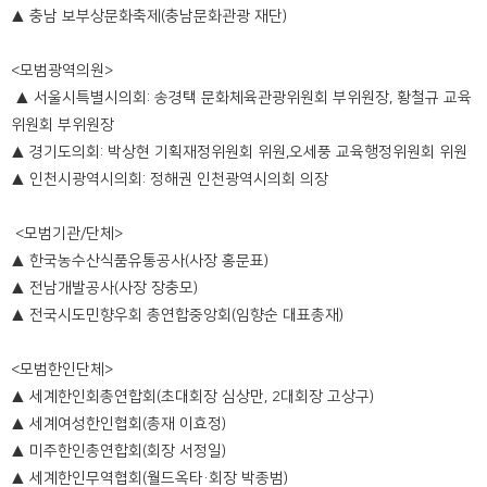
▲ 충남 보부상문화축제(충남문화관광 재단)
<모범광역의원>
▲ 서울시특별시의회: 송경택 문화체육관광위원회 부위원장, 황철규 교육
위원회 부위원장
▲ 경기도의회: 박상현 기획재정위원회 위원,오세풍 교육행정위원회 위원
▲ 인천시광역시의회: 정해권 인천광역시의회 의장
<모범기관/단체>
▲ 한국농수산식품유통공사(사장 홍문표)
▲ 전남개발공사(사장 장충모)
▲ 전국시도민향우회 총연합중앙회(임향순 대표총재)
<모범한인단체>
▲ 세계한인회총연합회(초대회장 심상만, 2대회장 고상구)
▲ 세계여성한인협회(총재 이효정)
▲ 미주한인총연합회(회장 서정일)
▲ 세계한인무역협회(월드옥타·회장 박종범)