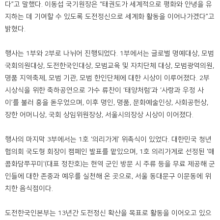
다”고 말했다. 이동섭 국기원장은 “태권도가 세계적으로 평화와 안녕을 유
지하는 데 기여할 수 있도록 도전정신으로 세계화 활동을 이어나가겠다”고
밝혔다.
행사는 1부와 2부로 나뉘어 진행되었다. 1부에서는 글로벌 명예대상, 모범
국회의원대상, 도전한국인대상, 모범교육 및 자치단체 대상, 모범광역의원,
명품 지역축제, 모범 기관, 모범 한인단체에 대한 시상이 이루어졌다. 2부
시상식을 위한 축하공연으로 가수 류찬이 ‘태양처럼’과 ‘사랑과 우정 사
이’를 불러 흥을 돋우었으며, 이후 명인, 명품, 문화예술인상, 사회공헌상,
장한 어머니상, 국회 상임위원장상, 서울시의장상 시상이 이어졌다.
행사의 마지막 3부에서는 1호 ‘의리가게’ 위촉식이 있었다. 대한민국 청년
협의회 국도형 회장이 캠페인 발표를 맡았으며, 1호 의리가게로 선정된 '매
콤화담쭈꾸미'(대표 정찬호)는 현역 군인 방문 시 주류 등을 무료 제공해 군
인들에 대한 존중과 예우를 실천해 온 곳으로, 서울 동대문구 이문동에 위
치한 음식점이다.
도전한국인본부는 13년간 도전정신 확산을 목표로 활동을 이어오고 있으