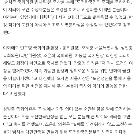
송석준 국회의원(법사위)은 축사를 통해 "도전한국인의 축제를 축하하며,
이 자리에 모인 수상자분들은 역경을 이겨내고 성과를 이뤄낸 분들이다.
여러분이 있었기에 대한민국이 세계 6대 강국으로 발돋움할 수 있었고, 한
강 작가의 도전이 아시아 최초로 노벨문학상을 수상할 수 있었다"고 강조
했다.
이외에도 안호영 국회의원(환경노동위원장), 오세훈 서울특별시장, 성일종
국회의원(국방위원장), 조은희 국회의원, 이동섭 국기원장, 최진영 코리아
헤럴드 회장이 서면으로 축사를 전했다. 안호영 의원은 “저 역시 도전의 여
정을 함께하겠다. 지속 가능한 환경과 정의로운 노동을 위한 변화의 물결
을 이끌어가겠다”고 다짐했다. 오세훈 서울시장은 “도전정신을 통해 서울
의 미래를 위한 비전을 제시해 주신 분들께 축하와 격려의 말씀을 전한
다”고 말했다.
성일종 국회의원은 “인생에서 가장 의미 있는 순간은 꿈을 향해 도전하는
순간이다. 오늘 도전한국인상을 받는 모든 분들께 큰 박수와 격려를 보낸
다”고 축사를 전했으며, 조은희 의원은 “실패를 두려워하지 않고 도전하는
용기 넘치는 대한민국을 만들기 위해 도전한국인본부의 노력이 기대된