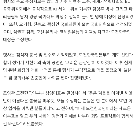
행사의 주요 수상자로는 팝페라 가수 임형주 교수, 세계기억력대회와 EU
공증위원회에서 공식적으로 IQ 세계 1위를 기록한 김영훈 박사, 그리고 파
리올림픽 남자 양궁 국가대표 박성수 감독이 글로벌 명예 대상에 선정되었
다. 또한, 오기형, 진종오, 곽상언 국회의원이 모범 국회의원으로 선정되었
으며, 심권호 감독, 모델 유리사, 코레일유통의 이택상 대표가 도전한국인
대상을 수상했다.
행사는 참석자 등록 및 접수로 시작되었고, 도전한국인본부의 개회 선언과
함께 성악가 백현애의 축하 공연인 ‘그리운 금강산’이 이어졌다. 이후 심재
명 큐런 회장의 개회 선언을 통해 행사가 본격적으로 막을 올렸으며, 탤런
트 겸 영화배우 민준현이 사회를 맡아 진행되었다.
조영관 도전한국인본부 상임대표는 환영사에서 “추운 겨울을 이겨낸 씨앗
만이 아름다운 봄꽃을 피우듯, 오늘 수상하는 분들은 한 분야에서 30년 이
상 업적을 이뤄낸 분들이다”라고 전하며, “이제 도전한국인이라는 새로운
이름표를 달고 우리 사회에 경험과 지혜를 나누며 희망 프로젝트에 함께하
길 바란다”고 덧붙였다.