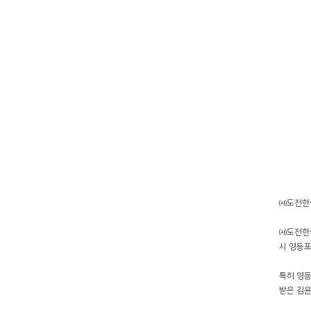
㈔도전한국
㈔도전한
시 영등포
특히 영등
받은 김