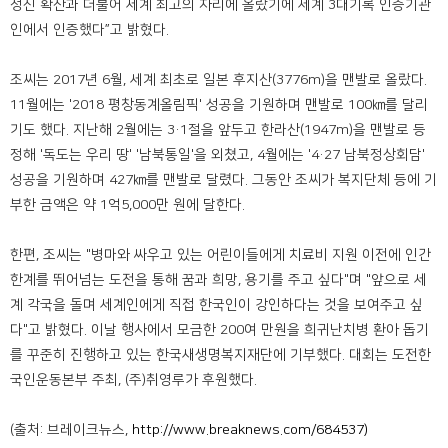
정신 확산과 더불어 세계 최고의 자리에 올랐기에 세계 3대기록 인증기관
인에서 인증했다”고 밝혔다.
조씨는 2017년 6월, 세계 최초로 일본 후지산(3776m)을 맨발로 올랐다.
11월에는 '2018 평창동계올림픽' 성공을 기원하며 맨발로 100㎞를 달리
기도 했다. 지난해 2월에는 3·1절을 앞두고 한라산(1947m)을 맨발로 등
정해 '독도는 우리 땅' '남북통일'을 외쳤고, 4월에는 '4·27 남북정상회담'
성공을 기원하며 427㎞를 맨발로 달렸다. 그동안 조씨가 복지단체 등에 기
부한 금액은 약 1억5,000만 원에 달한다.
한편, 조씨는 "병마와 싸우고 있는 어린이들에게 치료비 지원 이전에 인간
한계를 뛰어넘는 도전을 통해 꿈과 희망, 용기를 주고 싶다"며 "앞으로 세
계 각국을 돌며 세계인에게 직접 한국인이 강인하다는 것을 보여주고 싶
다"고 밝혔다. 이날 행사에서 모금한 200여 만원을 희귀난치병 환아 돕기
를 꾸준히 진행하고 있는 한국새생명복지재단에 기부했다. 대회는 도전한
국인운동본부 주최, (주)취영루가 후원했다.
(출처: 브레이크뉴스,
http://www.breaknews.com/684537)