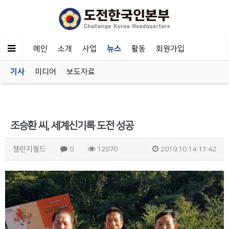
메인
소개
사업
뉴스
활동
회원가입
기사
미디어
보도자료
조승환 씨, 세계신기록 도전 성공
챌린지월드
0
12070
2019.10.14 11:42