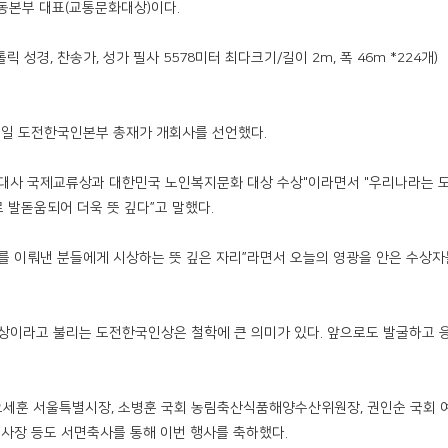
동본부 대표(교통문화대상)이다.
, 찬송가, 성가 필사 5578미터 최다크기/길이 2m, 폭 46m *224개) ∆Ar
일 도전한국인본부 총재가 개회사를 선언했다.
국대사 국제교류상과 대한민국 노인복지문화 대상 수상"이라면서 "우리나라는 
 발돋움되어 더욱 뜻 깊다”고 말했다.
를 이뤄낸 분들에게 시상하는 뜻 깊은 자리”라면서 오늘의 영광을 안은 수상자
상이라고 불리는 도전한국인상은 철학에 큰 의미가 있다. 앞으로도 발굴하고 
 오세훈 서울특별시장, 소병훈 국회 농림축산식품해양수산위원장, 권인순 국회
 사장 등도 서면축사를 통해 이번 행사를 축하했다.