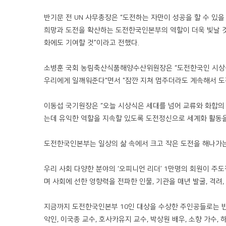
반기문 전 UN 사무총장은 “도전하는 자만이 성공을 할 수 있
희망과 도전을 확산하는 도전한국인본부의 역할이 더욱 빛날 것
화에도 기여할 것”이라고 전했다.
소병훈 국회 농림축산식품해양수산위원장은 “도전한국인 시상식
우리에게 일깨워준다"면서 "잠깐 지쳐 멈주더라도 계속해서 도
이동섭 국기원장은 “오늘 시상식은 세대를 넘어 교류와 화합의
는데 유익한 역할을 지속할 있도록 도전정신으로 세계화 활동을
도전한국인본부는 일상의 삶 속에서 크고 작은 도전을 해나가는
우리 사회 다양한 분야의 ‘오피니언 리더’ 1만명의 회원이 주
며 사회에 선한 영향력을 전파한 인물, 기관을 매년 발굴, 격려,
지금까지 도전한국인본부 10인 대상을 수상한 주인공들로는 반기
악인, 이국종 교수, 호사카유지 교수, 박상원 배우, 소향 가수,