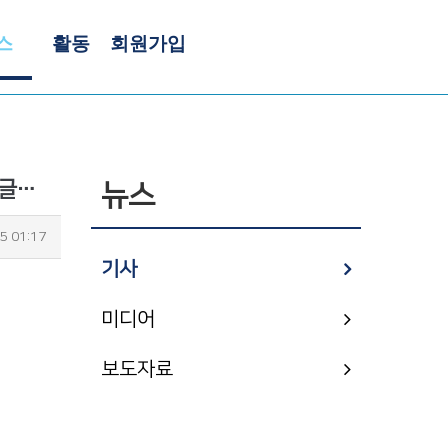
스
활동
회원가입
국회에서 ‘제12회 도전한국인’ 대상 시상식 성료…조영관 대표 “도전분야 노벨상 ‘도전한국인상’ 글로벌로 확대”
뉴스
5 01:17
기사
미디어
보도자료