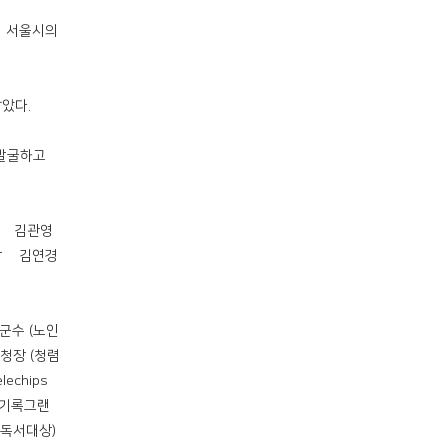
 ∆서울시의
았다.
 발굴하고
 ∆김관영
장 ∆김연경
군수 (노인
청장 (청렴
chips
 기록그랜
(독서대상)