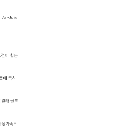
i-Julie
도전이 힘든
들에 축하
응원해 글로
 여성가족위