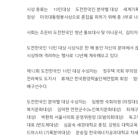
시상 종류는 ∆10인대상 ∆도전한국인 분야별 대상 ∆세계
장상 ∆미국대통령봉사상으로 혼잡을 피하기 위해 총 3부로 나
사회는 조은비 도전한국인 청년 홍보대사 및 아나운서, 김미자
도전한국인 10인 대상 시상식은 한 해 동안 자신의 분야에서
시상하며 격려하는 행사로 12년째 계속해오고 있다.
제12회 도전한국인 10인 대상 수상자는 ∆정우택 국회 부의
전라북도 도지사 ∆류재근 한국환경학술단체연합회 회장 ∆엄녹
배구선수다.
도전한국인 분야별 대상 수상자는 ∆임병현 국회의원 (의정대상)
복지문화대상) ∆김덕현 연천군수(노인복지문화대상) ∆최재구 
대상) ∆박환희 서울시의회 운영위원장 (모범의회대상) ∆독고영재
대표 (반도체대상) ∆심윤숙 세경대학교 총장, 강원도 대학교
드마스터 (기록분야대상) ∆문승일 한국에너지공과대학교 차세