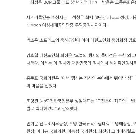
∆최정용 BOM그룹 대표 (청년기업대상) ∆박용훈 교통문화운
세계기록인증 수상자는 ∆석창우 화백 (8년간 기독교 성경, 가톨릭 성경
K Moon 여성세계공인단증 무림궁창시자이다.
박소은 소프라노의 축하공연에 이어 대한노인회 중앙회장 김호
김호일 대한노인회 회장은 “오늘의 행사의 특이점은 주한 외
나라다. 이제는 이 행사가 대한민국의 행사에서 세계적인행사로
홍문표 국회의원은 “이번 행사는 자신의 분야에서 뛰어난 성과
의 마음을 전했다.
조영관 (사)도전한국인본부 상임대표는 “도전분야 최고의 노벨
벌로 확대하겠다”고 강조했다.
반기문 전 UN 사무총장, 오명 한국뉴욕주립대학교 명예총장,
원장, 이태규 국회의원, 이동섭 국기원장, 최진영 코리아헤럴드