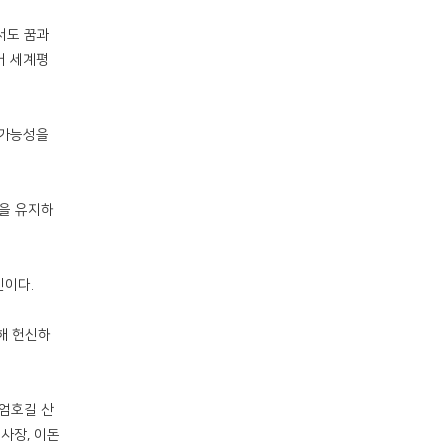
서도 꿈과
어 세계평
 가능성을
녕을 유지하
인이다.
해 헌신하
 엄호길 산
이사장, 이돈