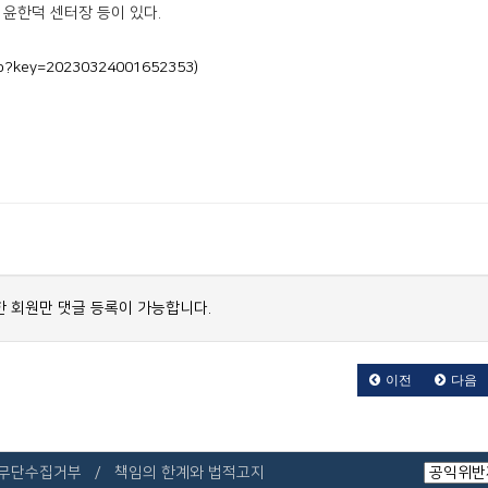
 윤한덕 센터장 등이 있다.
php?key=20230324001652353)
 회원만 댓글 등록이 가능합니다.
이전
다음
 무단수집거부
책임의 한계와 법적고지