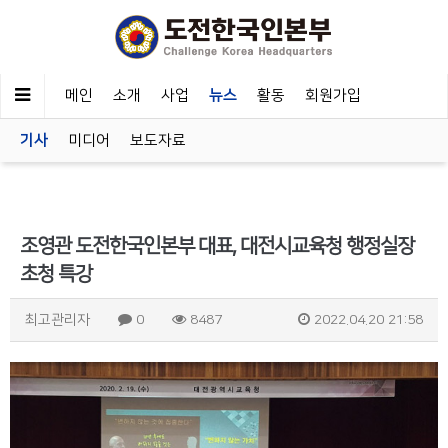
메인
소개
사업
뉴스
활동
회원가입
기사
미디어
보도자료
조영관 도전한국인본부 대표, 대전시교육청 행정실장
초청 특강
최고관리자
0
8487
2022.04.20 21:58