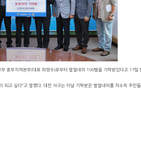
부 중부지역본부(대표 최영수)로부터 발열내의 100벌을 기탁받았다고 17일 
이 되고 싶다"고 말했다. 대전 서구는 이날 기탁받은 발열내의를 저소득 주민