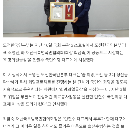
도전한국인본부는 지난 16일 국회 본관 225호실에서 도전한국인본부(대
표 조영관)와 재난극복범국민협의회(회장 최금숙)이 공동으로 시상하는
‘희망의얼굴상’을 안철수 국민의당 대표에게 시상했다.
이 시상식에서 조영관 도전한국인본부 대표는“꿈,희망,도전 등 3대 정신을
확산하기 위해 희망프로젝트를 진행하는 본 단체가 국민의 희망을 갖도록
지속적으로 응원한다는 차원에서‘희망의얼굴상’을 시상하는 바, 지난 3월
초 위험을 무릅쓰고 진심어린 의료봉사활동을 실천한 안철수 국민의당 대
표께 이 상을 드리게 됐다”고 인사했다.
최금숙 재난극복범국민협의회장은 “안철수 대표께서 부부가 함께 대구에
내려가 그 어려운 일을 하면서도 즐거운 마음으로 솔선수범하는 것을 보