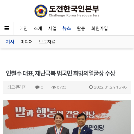
메인
소개
사업
뉴스
활동
회원가입
기사
미디어
보도자료
안철수 대표, 재난극복 범국민 희망의얼굴상 수상
최고관리자
0
8783
2022.01.24 15:48