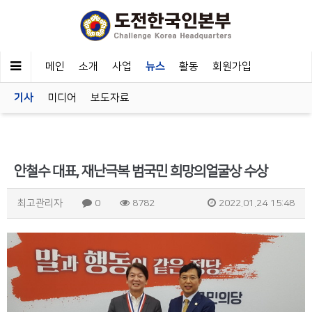
메인
소개
사업
뉴스
활동
회원가입
기사
미디어
보도자료
안철수 대표, 재난극복 범국민 희망의얼굴상 수상
최고관리자
0
8782
2022.01.24 15:48