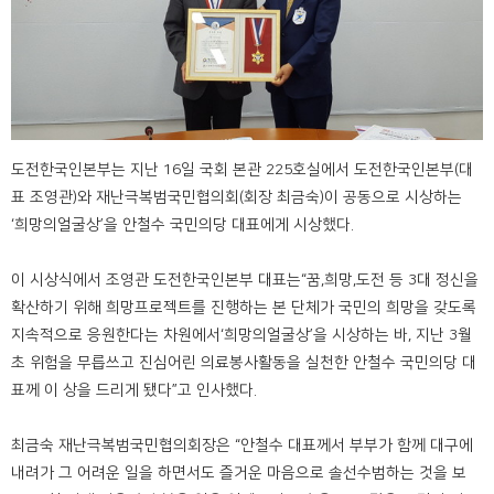
도전한국인본부는 지난 16일 국회 본관 225호실에서 도전한국인본부(대
표 조영관)와 재난극복범국민협의회(회장 최금숙)이 공동으로 시상하는
‘희망의얼굴상’을 안철수 국민의당 대표에게 시상했다.
이 시상식에서 조영관 도전한국인본부 대표는“꿈,희망,도전 등 3대 정신을
확산하기 위해 희망프로젝트를 진행하는 본 단체가 국민의 희망을 갖도록
지속적으로 응원한다는 차원에서‘희망의얼굴상’을 시상하는 바, 지난 3월
초 위험을 무릅쓰고 진심어린 의료봉사활동을 실천한 안철수 국민의당 대
표께 이 상을 드리게 됐다”고 인사했다.
최금숙 재난극복범국민협의회장은 “안철수 대표께서 부부가 함께 대구에
내려가 그 어려운 일을 하면서도 즐거운 마음으로 솔선수범하는 것을 보