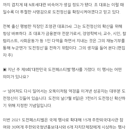
까지 겹치게 돼 N포세대란 비속어가 생길 정도가 됐다. 조 대표는 이럴 때
일수록 더 투철한 사명감으로 도전정신을 확장시켜야겠다고 믿고 있다.
전북 출신 평범한 직장인 조영관 대표(54). 그는 도전정신의 확산을 위해
항상 바쁘하다. 조 대표가 금융분야 전문가로서, 경영학박사, 교수, 시인, 칼
럼리스트, 사회운동가 등 1인 다역을 하면서 지내는 것은 그의 재능기부를
통해 누군엔가 ‘도전정신’을 전하기 위함이다. 그의 생각을 들어 본다.(편집
자 주)
▣ 지난 주 제9회‘대한민국 도전페스티벌’행사를 가졌다. 이 행사는 어떤
의미가 있나요?
☞ 넘어져도 다시 일어서는 오뚝이처럼 역경을 이겨낸 성공자는 대부분 도
전정신이 깃들어 있습니다. 도전의 날(7월 8일)은 7전8기 도전정신 확산하
기 위해 지정한 기념일입니다.
이번 2021 도전페스티벌은 국제 행사로 확대해 15개 주한외국대사관 참
여와 30여개 주한외국청년홍보대사와 6개 자치단체장에게 시상하는 행사