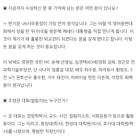
▣ 지금까지 수상하신 분 중 기억에 남는 분은 어떤 분이 있나요?
☞ 반기문 UN사무총장이 가장 먼저 생각납니다. 그는 어릴 적 영어웅변대
회에서 상을 탄 뒤 미국을 방문해 케네디 대통령을 직접 만나게 됩니다. 이
것이 계기가 돼 훌륭한 외교관이 되겠다는 꿈을 갖게 됐다고 합니다. 이렇
듯 꿈을 갖게 하는 것이 중요합니다.
이 밖에도 영원한 국민 MC 송해 선생님, 임권택(83세)영화 감독, 정근모 전
과학기술부장관, 산 사나이 엄홍길 대장, 배우 최수종, 마라토너 황영조, 3
전 4기 권투선수 홍수환, 가수 태진아, 어버이날 만든 이돈희, 석창우 화백
등이 생각납니다.
▣ 조영관 대표(설립자)는 누구인가?
☞ 조 대표는 경영학박사, 교수, 시인, 칼럼리스트, 사회운동가 등으로 활동
중이다. 그는 이리고, 중앙대(학사), 한성대 대학원(석사), 호서대 대학원(박
사)를 나왔으며, 평범한 직장인이다.