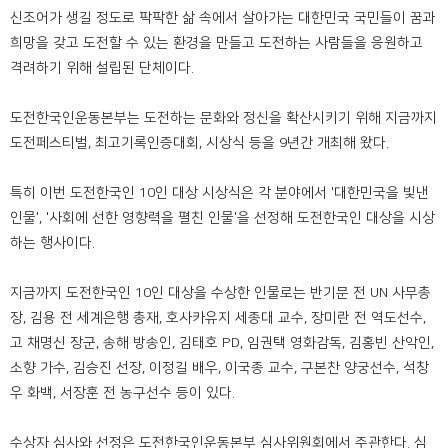
신조어가 생길 정도로 팍팍한 삶 속에서 살아가는 대한민국 국민들이 꿈과
희망을 갖고 도전할 수 있는 환경을 만들고 도전하는 사람들을 응원하고
격려하기 위해 설립된 단체이다.
도전한국인운동본부는 도전하는 문화와 정신을 확산시키기 위해 지금까지
도전페스티벌, 최고기록인증대회, 시상식 등을 9년간 개최해 왔다.
특히 이번 도전한국인 10인 대상 시상식은 각 분야에서 '대한민국을 빛낸
인물', '사회에 선한 영향력을 펼친 인물'을 선정해 도전한국인 대상을 시상
하는 행사이다.
지금까지 도전한국인 10인 대상을 수상한 인물로는 반기문 전 UN 사무총
장, 김용 전 세계은행 총재, 호사카유지 세종대 교수, 장미란 전 역도선수,
고 채명신 장군, 송해 방송인, 김태호 PD, 임권택 영화감독, 김홍빈 산악인,
소향 가수, 김승진 선장, 이정길 배우, 이국종 교수, 구본찬 양궁선수, 석창
우 화백, 서장훈 전 농구선수 등이 있다.
수상자 심사와 선정은 도전한국인운동본부 심사위원회에서 주관한다. 심