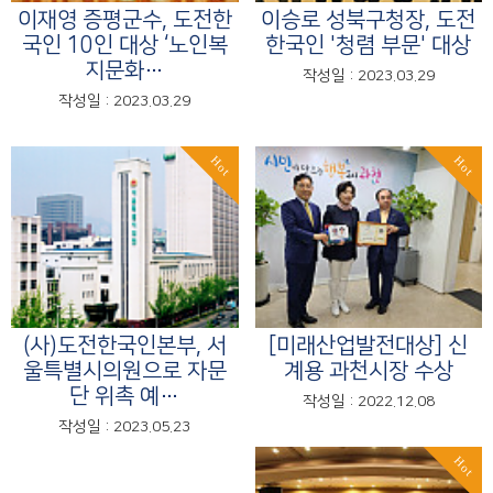
이재영 증평군수, 도전한
이승로 성북구청장, 도전
국인 10인 대상 ‘노인복
한국인 '청렴 부문' 대상
지문화…
작성일 : 2023.03.29
작성일 : 2023.03.29
Hot
Hot
(사)도전한국인본부, 서
[미래산업발전대상] 신
울특별시의원으로 자문
계용 과천시장 수상
단 위촉 예…
작성일 : 2022.12.08
작성일 : 2023.05.23
Hot