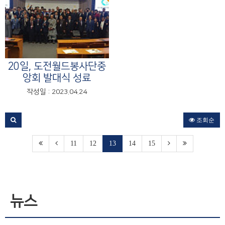
20일, 도전월드봉사단중
앙회 발대식 성료
작성일 : 2023.04.24
조회순
11
12
13
14
15
뉴스