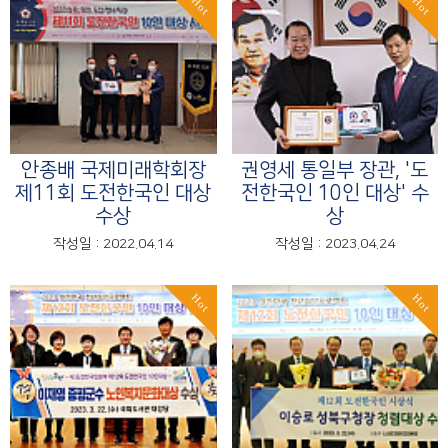
Hot
Hot
안종배 국제미래학회장
권영세 통일부 장관, '도
제11회 도전한국인 대상
전한국인 10인 대상' 수
수상
상
작성일 : 2022.04.14
작성일 : 2023.04.24
Hot
Hot