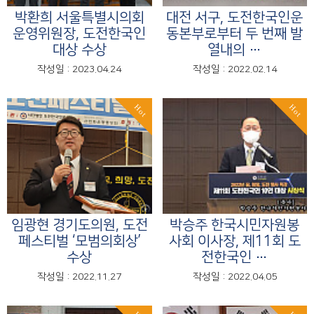
박환희 서울특별시의회
대전 서구, 도전한국인운
운영위원장, 도전한국인
동본부로부터 두 번째 발
대상 수상
열내의 …
작성일 : 2023.04.24
작성일 : 2022.02.14
Hot
Hot
임광현 경기도의원, 도전
박승주 한국시민자원봉
페스티벌 ‘모범의회상’
사회 이사장, 제11회 도
수상
전한국인 …
작성일 : 2022.11.27
작성일 : 2022.04.05