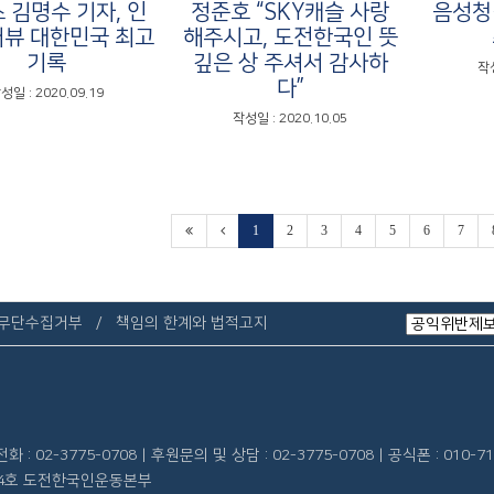
 김명수 기자, 인
정준호 “SKY캐슬 사랑
음성청
터뷰 대한민국 최고
해주시고, 도전한국인 뜻
기록
깊은 상 주셔서 감사하
작성
다”
성일 : 2020.09.19
작성일 : 2020.10.05
1
2
3
4
5
6
7
 무단수집거부
책임의 한계와 법적고지
 : 02-3775-0708 | 후원문의 및 상담 : 02-3775-0708 | 공식폰 : 010-71
 404호 도전한국인운동본부