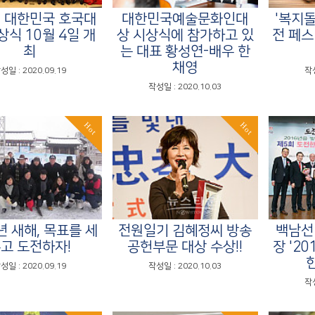
회 대한민국 호국대
대한민국예술문화인대
'복지돌
상식 10월 4일 개
상 시상식에 참가하고 있
전 페스
최
는 대표 황성연-배우 한
채영
성일 : 2020.09.19
작성
작성일 : 2020.10.03
Hot
Hot
년 새해, 목표를 세
전원일기 김혜정씨 방송
백남선
고 도전하자!
공헌부문 대상 수상!!
장 '2
성일 : 2020.09.19
작성일 : 2020.10.03
작성