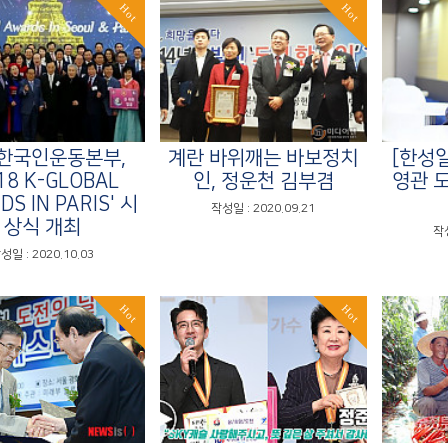
Hot
Hot
한국인운동본부,
계란 바위깨는 바보정치
[한성
18 K-GLOBAL
인, 정운천 김부겸
영관 
S IN PARIS' 시
작성일 : 2020.09.21
상식 개최
작성
성일 : 2020.10.03
Hot
Hot