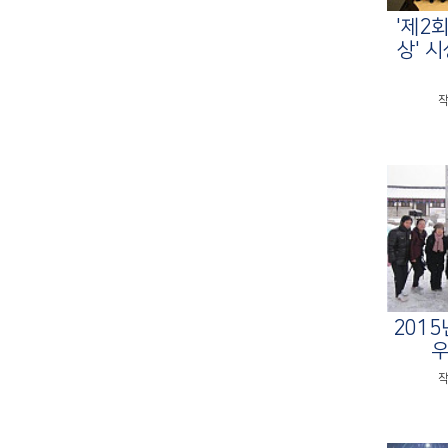
'제2
상' 시
작
2015
우
작