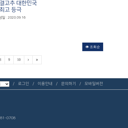
결고추 대한민국
최고 등극
일 : 2020.09.16
조회순
8
9
10
로그인
이용안내
문의하기
모바일버전
81-0708