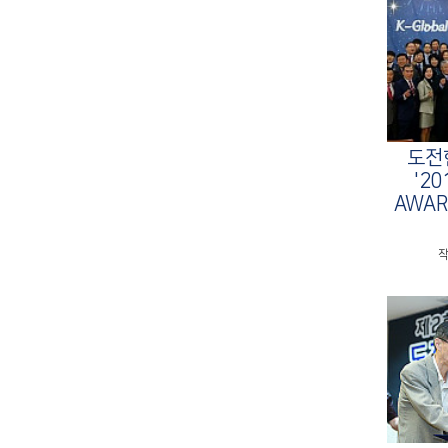
도전
'20
AWARD
작