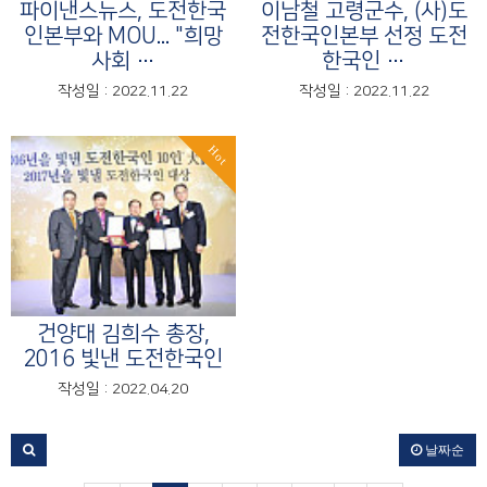
파이낸스뉴스, 도전한국
이남철 고령군수, (사)도
인본부와 MOU... "희망
전한국인본부 선정 도전
사회 …
한국인 …
작성일 : 2022.11.22
작성일 : 2022.11.22
Hot
건양대 김희수 총장,
2016 빛낸 도전한국인
작성일 : 2022.04.20
날짜순