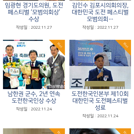
임광현 경기도의원, 도전
김인수 김포시의회의장,
페스티벌 ‘모범의회상’
대한민국 도전 페스티벌
수상
모범의회…
작성일 : 2022.11.27
작성일 : 2022.11.27
Hot
Hot
남한권 군수, 2년 연속
도전한국인본부 제10회
도전한국인상 수상
대한민국 도전페스티벌
성료
작성일 : 2022.11.24
작성일 : 2022.11.24
Hot
Hot