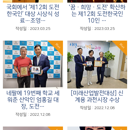
국회에서 ‘제12회 도전
'꿈ㆍ희망ㆍ도전' 확산하
한국인’ 대상 시상식 성
는 제12회 도전한국인
료…조영…
10인 …
작성일 : 2023.03.25
작성일 : 2023.03.25
Hot
Hot
네팔에 19번째 학교 세
[미래산업발전대상] 신
워준 산악인 엄홍길 대
계용 과천시장 수상
장, 도전…
작성일 : 2022.12.08
작성일 : 2022.12.08