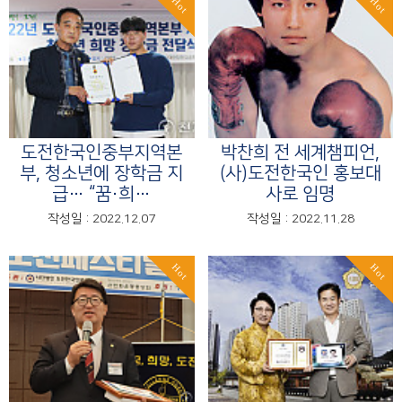
Hot
Hot
도전한국인중부지역본
박찬희 전 세계챔피언,
부, 청소년에 장학금 지
(사)도전한국인 홍보대
급… “꿈·희…
사로 임명
작성일 : 2022.12.07
작성일 : 2022.11.28
Hot
Hot