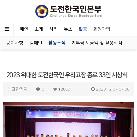
메인
소개
사업
뉴스
활동
회원가입
공지사항
캠페인
활동소식
기부금 모금액 및 활용실적
2023 위대한 도전한국인 우리고장 종로 33인 시상식
최고관리자
0
12063
2023.12.07 07:06